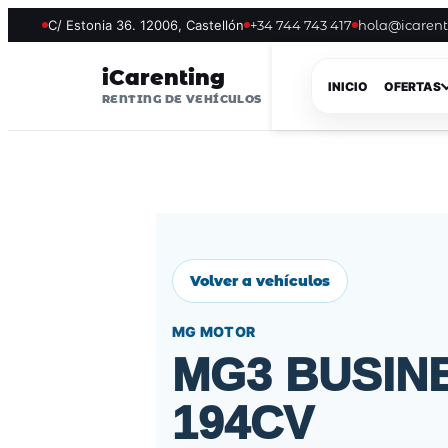
C/ Estonia 36. 12006, Castellón
+34 744 743 417
hola@icaren
iCarenting
INICIO
OFERTAS
RENTING DE VEHÍCULOS
Volver a vehículos
MG MOTOR
MG3 BUSINE
194CV