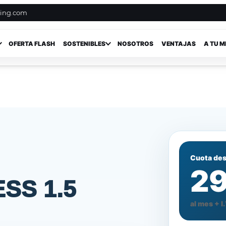
ting.com
OFERTA FLASH
SOSTENIBLES
NOSOTROS
VENTAJAS
A TU M
Cuota de
2
SS 1.5
al mes + I