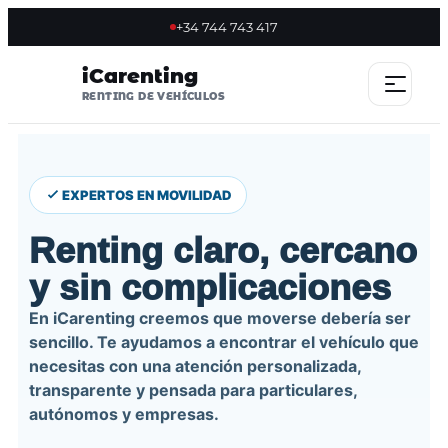
+34 744 743 417
iCarenting
RENTING DE VEHÍCULOS
INICIO
EXPERTOS EN MOVILIDAD
OFERTAS
Renting claro, cercano
OFERTA FLASH
y sin complicaciones
En iCarenting creemos que moverse debería ser
SOSTENIBLES
sencillo. Te ayudamos a encontrar el vehículo que
necesitas con una atención personalizada,
NOSOTROS
transparente y pensada para particulares,
autónomos y empresas.
VENTAJAS