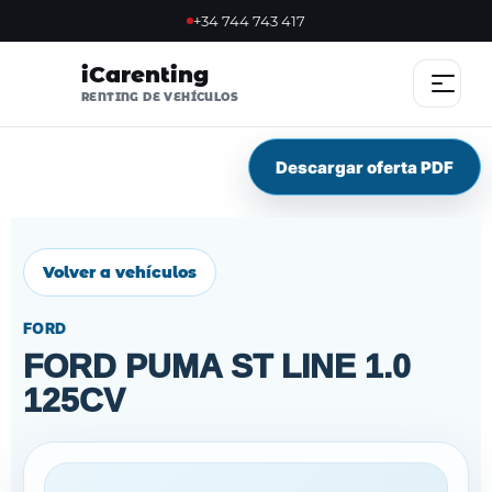
+34 744 743 417
iCarenting
RENTING DE VEHÍCULOS
Descargar oferta PDF
INICIO
OFERTAS
Volver a vehículos
OFERTA FLASH
FORD
SOSTENIBLES
FORD PUMA ST LINE 1.0
125CV
NOSOTROS
VENTAJAS