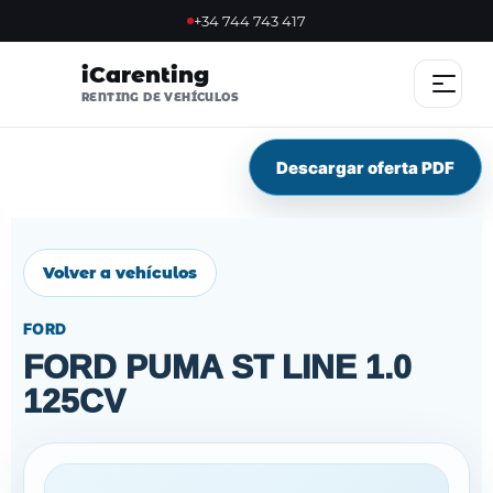
+34 744 743 417
iCarenting
RENTING DE VEHÍCULOS
Descargar oferta PDF
INICIO
OFERTAS
Volver a vehículos
OFERTA FLASH
FORD
SOSTENIBLES
FORD PUMA ST LINE 1.0
125CV
NOSOTROS
VENTAJAS