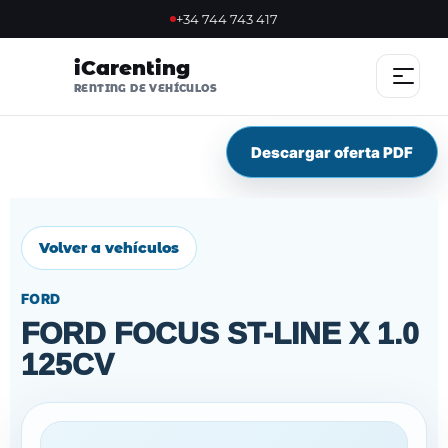
+34 744 743 417
iCarenting
RENTING DE VEHÍCULOS
Descargar oferta PDF
INICIO
OFERTAS
Volver a vehículos
OFERTA FLASH
FORD
SOSTENIBLES
FORD FOCUS ST-LINE X 1.0
125CV
NOSOTROS
VENTAJAS