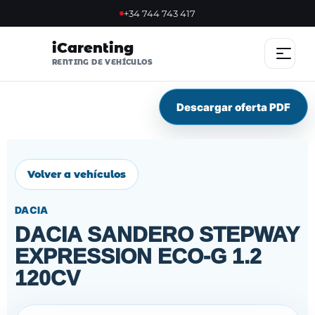
+34 744 743 417
iCarenting
RENTING DE VEHÍCULOS
Descargar oferta PDF
INICIO
OFERTAS
Volver a vehículos
OFERTA FLASH
DACIA
SOSTENIBLES
DACIA SANDERO STEPWAY
EXPRESSION ECO-G 1.2
NOSOTROS
120CV
VENTAJAS