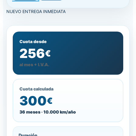
NUEVO
ENTREGA INMEDIATA
Cuota desde
256
€
al mes + I.V.A.
Cuota calculada
300
€
36 meses · 10.000 km/año
Duración