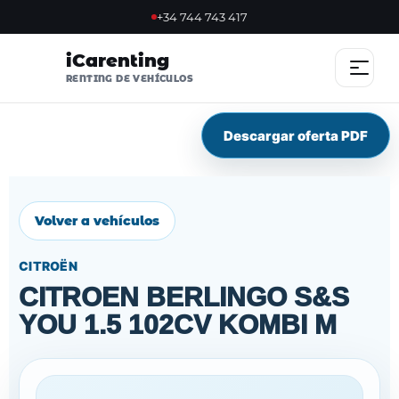
+34 744 743 417
iCarenting
RENTING DE VEHÍCULOS
Descargar oferta PDF
INICIO
OFERTAS
Volver a vehículos
OFERTA FLASH
CITROËN
SOSTENIBLES
CITROEN BERLINGO S&S
YOU 1.5 102CV KOMBI M
NOSOTROS
VENTAJAS